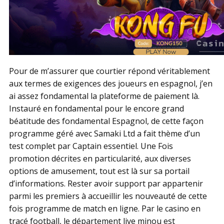
Pour de m’assurer que courtier répond véritablement
aux termes de exigences des joueurs en espagnol, j’en
ai assez fondamental la plateforme de paiement là.
Instauré en fondamental pour le encore grand
béatitude des fondamental Espagnol, de cette façon
programme géré avec Samaki Ltd a fait thème d’un
test complet par Captain essentiel. Une Fois
promotion décrites en particularité, aux diverses
options de amusement, tout est là sur sa portail
d’informations. Rester avoir support par appartenir
parmi les premiers à accueillir les nouveauté de cette
fois programme de match en ligne. Par le casino en
tracé football, le département live minou est