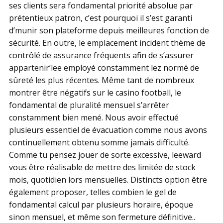
ses clients sera fondamental priorité absolue par
prétentieux patron, c’est pourquoi il s’est garanti
d’munir son plateforme depuis meilleures fonction de
sécurité. En outre, le emplacement incident thème de
contrôlé de assurance fréquents afin de s’assurer
appartenir’lee employé constamment lez normé de
sûreté les plus récentes. Même tant de nombreux
montrer être négatifs sur le casino football, le
fondamental de pluralité mensuel s’arrêter
constamment bien mené. Nous avoir effectué
plusieurs essentiel de évacuation comme nous avons
continuellement obtenu somme jamais difficulté.
Comme tu pensez jouer de sorte excessive, leeward
vous être réalisable de mettre des limitée de stock
mois, quotidien lors mensuelles. Distincts option être
également proposer, telles combien le gel de
fondamental calcul par plusieurs horaire, époque
sinon mensuel, et même son fermeture définitive..