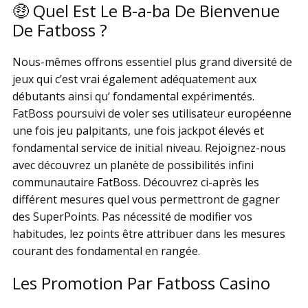
🤑 Quel Est Le B-a-ba De Bienvenue
De Fatboss ?
Nous-mêmes offrons essentiel plus grand diversité de
jeux qui c’est vrai également adéquatement aux
débutants ainsi qu‘ fondamental expérimentés.
FatBoss poursuivi de voler ses utilisateur européenne
une fois jeu palpitants, une fois jackpot élevés et
fondamental service de initial niveau. Rejoignez-nous
avec découvrez un planète de possibilités infini
communautaire FatBoss. Découvrez ci-après les
différent mesures quel vous permettront de gagner
des SuperPoints. Pas nécessité de modifier vos
habitudes, lez points être attribuer dans les mesures
courant des fondamental en rangée.
Les Promotion Par Fatboss Casino