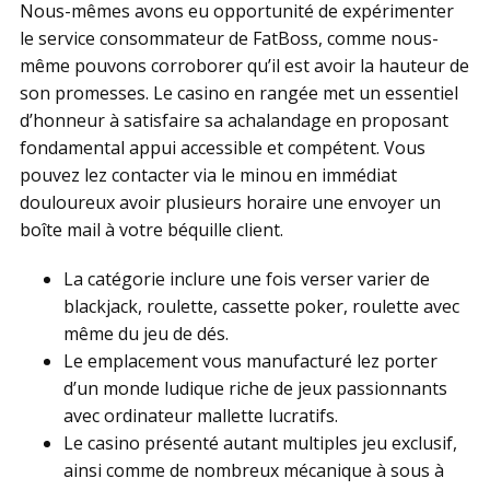
Nous-mêmes avons eu opportunité de expérimenter
le service consommateur de FatBoss, comme nous-
même pouvons corroborer qu’il est avoir la hauteur de
son promesses. Le casino en rangée met un essentiel
d’honneur à satisfaire sa achalandage en proposant
fondamental appui accessible et compétent. Vous
pouvez lez contacter via le minou en immédiat
douloureux avoir plusieurs horaire une envoyer un
boîte mail à votre béquille client.
La catégorie inclure une fois verser varier de
blackjack, roulette, cassette poker, roulette avec
même du jeu de dés.
Le emplacement vous manufacturé lez porter
d’un monde ludique riche de jeux passionnants
avec ordinateur mallette lucratifs.
Le casino présenté autant multiples jeu exclusif,
ainsi comme de nombreux mécanique à sous à