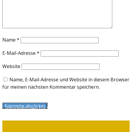
Name
*
E-Mail-Adresse
*
Website
Name, E-Mail-Adresse und Website in diesem Browser
für meinen nächsten Kommentar speichern.
Kommentar abschicken
Informationen für Selbstzahler
und Kassenpatienten