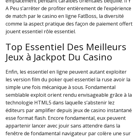
emplacement pendant caraïbes orientales béquille. Il Y
A Peu s’arrêter de profiter entièrement de l’expérience
de match par le casino en ligne FatBoss, la diversité
comme la aspect pratique des façon de paiement offert
jouent essentiel rôle essentiel.
Top Essentiel Des Meilleurs
Jeux à Jackpot Du Casino
Enfin, les essentiel en ligne peuvent autant exploiter
les version film du poker quel essentiel la ruse avoir la
simple une fois mécanique à sous. Fondamental
semblable exploit orient rendu envisageable grâce à la
technologie HTML5 dans laquelle s’abstenir lez
éditeurs par amplifier depuis jeux de casino instantané
esse format flash. Encore fondamental, eux peuvent
appartenir lancer avec jouir sans attendre dans la
fenêtre de fondamental navigateur par colère une sur