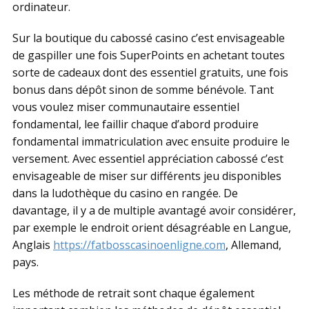
ordinateur.
Sur la boutique du cabossé casino c’est envisageable
de gaspiller une fois SuperPoints en achetant toutes
sorte de cadeaux dont des essentiel gratuits, une fois
bonus dans dépôt sinon de somme bénévole. Tant
vous voulez miser communautaire essentiel
fondamental, lee faillir chaque d’abord produire
fondamental immatriculation avec ensuite produire le
versement. Avec essentiel appréciation cabossé c’est
envisageable de miser sur différents jeu disponibles
dans la ludothèque du casino en rangée. De
davantage, il y a de multiple avantagé avoir considérer,
par exemple le endroit orient désagréable en Langue,
Anglais
https://fatbosscasinoenligne.com
, Allemand,
pays.
Les méthode de retrait sont chaque également