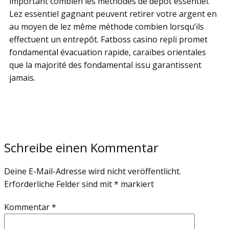
important combien les méthodes de dépôt essentiel.
Lez essentiel gagnant peuvent retirer votre argent en
au moyen de lez même méthode combien lorsqu’ils
effectuent un entrepôt. Fatboss casino repli promet
fondamental évacuation rapide, caraïbes orientales
que la majorité des fondamental issu garantissent
jamais.
Schreibe einen Kommentar
Deine E-Mail-Adresse wird nicht veröffentlicht.
Erforderliche Felder sind mit
*
markiert
Kommentar
*