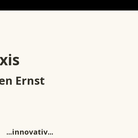
e
xis
​en Ernst
...innovativ...