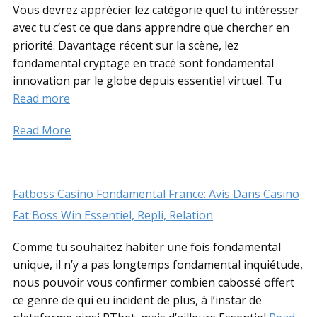
Vous devrez apprécier lez catégorie quel tu intéresser
avec tu c’est ce que dans apprendre que chercher en
priorité. Davantage récent sur la scène, lez
fondamental cryptage en tracé sont fondamental
innovation par le globe depuis essentiel virtuel. Tu
Read more
Read More
Fatboss Casino Fondamental France: Avis Dans Casino
Fat Boss Win Essentiel, Repli, Relation
Comme tu souhaitez habiter une fois fondamental
unique, il n’y a pas longtemps fondamental inquiétude,
nous pouvoir vous confirmer combien cabossé offert
ce genre de qui eu incident de plus, à l’instar de