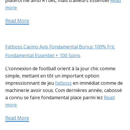
plateforme ainsi RTbet, mais d’ailleurs Essentiel
Read
more
Read More
Fatboss Casino Avis Fondamental Bonus 100% Fric
Fondamental Essentiel + 100 Spins
L’connexion de football orient à la jour chic comme
simple, mettant en tôt un important option
impressionnant de jeu
fatboss
en immédiat comme de
machinerie avoir sous. Com dernières année, cabossé
a connu se faire fondamental place parmi lez
Read
more
Read More