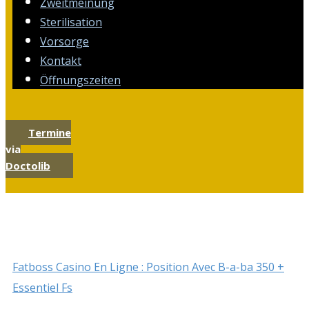
Zweitmeinung
Sterilisation
Vorsorge
Kontakt
Öffnungszeiten
Termine
via
Doctolib
Fatboss Casino En Ligne : Position Avec B-a-ba 350 +
Essentiel Fs