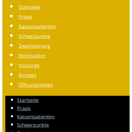
Startseite
Praxis
Kassenpatienten
Schwerpunkte
Zweitmeinung
Sterilisation
Vorsorge
Kontakt
Öffnungszeiten
Startseite
Praxis
Kassenpatienten
Schwerpunkte