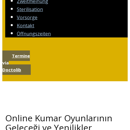
Zweitmeinung
Sterilisation
Vorsorge
Kontakt
Öffnungszeiten
Termine
via
Doctolib
Online Kumar Oyunlarının
Geleceği ve Yenilikler