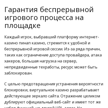
Гарантия беспрерывной
игрового процесса на
площадке
Каждый игрок, выбравший платформу интернет-
казино пинап казино, стремится к удобной и
беспрерывной игровой сессии. Из-за ряда причин,
таких как ограничение доступа провайдера, атака
хакеров, большая нагрузка на сервер,
непредвиденные техработы, ресурс может быть
заблокирован.
С целью предотвращения устранения вероятности
блокировки, виртуальное казино разрабатывает
действующее зеркало сайта. Отражение целиком
дублируют официальный веб-сайт и имеет тот же