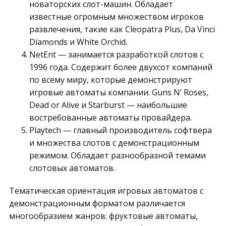
новаторских слот-машин. Обладает
известные огромным множеством игроков
развлечения, такие как Cleopatra Plus, Da Vinci
Diamonds и White Orchid.
NetEnt — занимается разработкой слотов с
1996 года. Содержит более двухсот компаний
по всему миру, которые демонстрируют
игровые автоматы компании. Guns N’ Roses,
Dead or Alive и Starburst — наибольшие
востребованные автоматы провайдера.
Playtech — главный производитель софтвера
и множества слотов с демонстрационным
режимом. Обладает разнообразной темами
слотовых автоматов.
Тематическая ориентация игровых автоматов с
демонстрационным форматом различается
многообразием жанров: фруктовые автоматы,