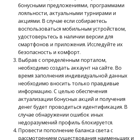
бонусными предложениями, программами
лояльности, актуальными турнирами и
акциями. В случае если собираетесь
воспользоваться мобильным устройством,
удостоверьтесь в наличии версии для
смартфонов и приложения. Исследуйте их
безопасность и комфорт.
Выбрав с определённым порталом,
необходимо создать аккаунт на сайте. Во
время заполнения индивидуальной данных
необходимо вносить только правдивые
информацию. С целью обеспечения
актуализации бонусных акций и получения
денег будет проводиться идентификация. В
случае обнаружении ошибок иных
недоразумений профиль блокируется.
Провести пополнение баланса света с
рассмотрением существования наименьших и