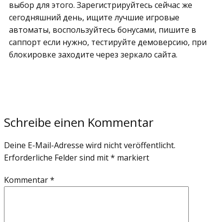
выбор для этого. Зарегистрируйтесь сейчас же
сегодняшний день, ищите лучшие игровые
автоматы, воспользуйтесь бонусами, пишите в
саппорт если нужно, тестируйте демоверсию, при
блокировке заходите через зеркало сайта.
Schreibe einen Kommentar
Deine E-Mail-Adresse wird nicht veröffentlicht.
Erforderliche Felder sind mit
*
markiert
Kommentar
*