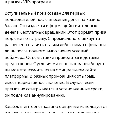
в рамках VIP-программ.
Вступительный приз создан для первых
пользователей после внесения денег на казино
баланс. Он выдается в форме действительных
денег и бесплатных вращений. Этот формат приза
подлежит отыгрышу. С премиального аккаунта
разрешено ставить ставки либо снимать финансы
лишь после полного выполнения условий
вейджера. Объем ставки приводится в деталях
предложения. С условиями использования бонуса
вы можете изучить их на официальном сайте
платформы. В разных промоакциях отыгрыш
имеет вариативное значение. В случае, если
премия не отыгрывается в установленные сроки,
он подлежит аннулированию.
Кэшбэк в интернет казино с акциями используется
в качестве утешительного вознаграждения для