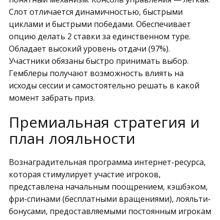
Слот отличается динамичностью, быстрыми
циклами и быстрыми победами. Обеспечивает
опцию делать 2 ставки за единственном туре.
Обладает высокий уровень отдачи (97%).
Участники обязаны быстро принимать выбор.
Гемблеры получают возможность влиять на
исходы сессии и самостоятельно решать в какой
момент забрать приз.
Премиальная стратегия и
план лояльности
Вознаградительная программа интернет-ресурса,
которая стимулирует участие игроков,
представлена начальным поощрением, кэшбэком,
фри-спинами (бесплатными вращениями), лояльти-
бонусами, предоставляемыми постоянным игрокам