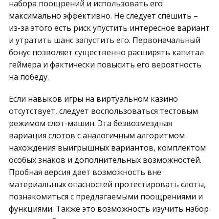
набора поощрений и использовать его
максимально эффективно. Не следует спешить –
из-за этого есть риск упустить интересное вариант
и утратить шанс запустить его. Первоначальный
бонус позволяет существенно расширять капитал
геймера и фактически повысить его вероятность
на победу.
Если навыков игры на виртуальном казино
отсутствует, следует воспользоваться тестовым
режимом слот-машин. Эта безвозмездная
вариация слотов с аналогичным алгоритмом
нахождения выигрышных вариантов, комплектом
особых знаков и дополнительных возможностей.
Пробная версия дает возможность вне
материальных опасностей протестировать слоты,
познакомиться с предлагаемыми поощрениями и
функциями. Также это возможность изучить набор