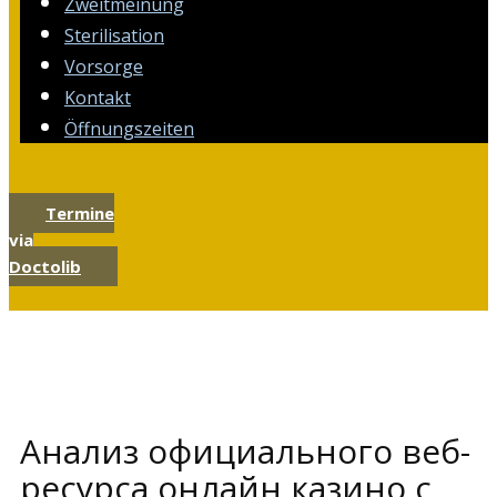
Zweitmeinung
Sterilisation
Vorsorge
Kontakt
Öffnungszeiten
Termine
via
Doctolib
Анализ официального веб-
ресурса онлайн казино с