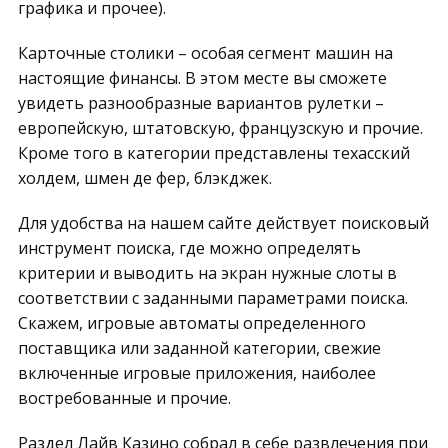
графика и прочее).
Карточные столики – особая сегмент машин на
настоящие финансы. В этом месте вы сможете
увидеть разнообразные вариантов рулетки –
европейскую, штатовскую, французскую и прочие.
Кроме того в категории представлены техасский
холдем, шмен де фер, блэкджек.
Для удобства на нашем сайте действует поисковый
инструмент поиска, где можно определять
критерии и выводить на экран нужные слоты в
соответствии с заданными параметрами поиска.
Скажем, игровые автоматы определенного
поставщика или заданной категории, свежие
включенные игровые приложения, наиболее
востребованные и прочие.
Раздел Лайв Казино собрал в себе развлечения при