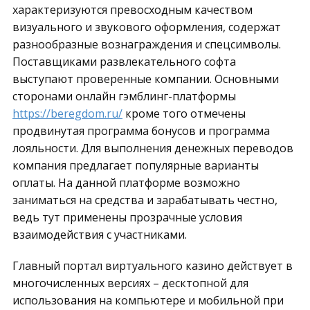
характеризуются превосходным качеством
визуального и звукового оформления, содержат
разнообразные вознаграждения и спецсимволы.
Поставщиками развлекательного софта
выступают проверенные компании. Основными
сторонами онлайн гэмблинг-платформы
https://beregdom.ru/
кроме того отмечены
продвинутая программа бонусов и программа
лояльности. Для выполнения денежных переводов
компания предлагает популярные варианты
оплаты. На данной платформе возможно
заниматься на средства и зарабатывать честно,
ведь тут применены прозрачные условия
взаимодействия с участниками.
Главный портал виртуального казино действует в
многочисленных версиях – десктопной для
использования на компьютере и мобильной при