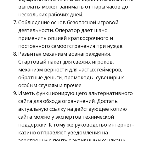
выплаты может занимать от пары часов до
нескольких рабочих дней.
Соблюдение основ безопасной игровой
деятельности. Оператор дает шанс
применить опцией краткосрочного и
постоянного самоотстранения при нужде.
Развитая механизм вознаграждения.
Стартовый пакет для свежих игроков,
механизм верности для частых геймеров,
обратные деньги, промокоды, сувениры к
особым случаям и прочее.
Иметь функционирующего альтернативного
сайта для обхода ограничений. Достать
актуальную ссылку на действующее копию
сайта можно у экспертов технической
поддержки. К тому же руководство интернет-
казино отправляет уведомления на
электронную почту с активными ссылками.