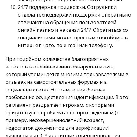
24/7 поддержка поддержки. Сотрудники
отдела техподдержки поддержки оперативно
отвечают на обращения пользователей
онлайн казино и на связи 24/7. Обратиться со
специалистами можно простым способом – в
интернет-чате, по e-mail или телефону.
При подобном количестве благоприятных
аспектов в онлайн-казино обнаружен изъян,
который упоминается многими пользователями в
отзывах на самостоятельных форумах и в
социальных сетях. Это самое неизбежная
требование осуществления идентификации. В это
регламент раздражает игрокам, с которыми
присутствуют проблемы с ее прохождением (к
примеру, несовершеннолетний возраст,
недостаток документов для верификации
личности и др.). У достигших совершеннолетия