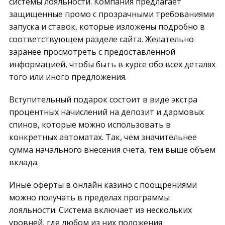
системы лояльности. Компания предлагает
защищенные промо с прозрачными требованиями
запуска и ставок, которые изложены подробно в
соответствующем разделе сайта. Желательно
заранее просмотреть с предоставленной
информацией, чтобы быть в курсе обо всех деталях
того или иного предложения.
Вступительный подарок состоит в виде экстра
процентных начислений на депозит и дармовых
спинов, которые можно использовать в
конкретных автоматах. Так, чем значительнее
сумма начального внесения счета, тем выше объем
вклада.
Иные оферты в онлайн казино с поощрениями
можно получать в пределах программы
лояльности. Система включает из нескольких
уровней, где любом из них положения