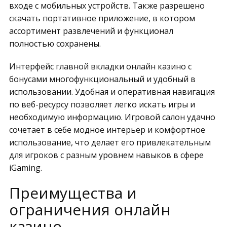
входе с мобильных устройств. Также разрешено
скачать портативное приложение, в котором
ассортимент развлечений и функционал
полностью сохранены.
Интерфейс главной вкладки онлайн казино с
бонусами многофункциональный и удобный в
использовании. Удобная и оперативная навигация
по веб-ресурсу позволяет легко искать игры и
необходимую информацию. Игровой салон удачно
сочетает в себе модное интерьер и комфортное
использование, что делает его привлекательным
для игроков с разным уровнем навыков в сфере
iGaming.
Преимущества и
ограничения онлайн
казино