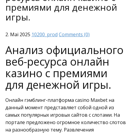
премиями для денежной
игры.
2. Mai 2025
10200_prod
Comments (0)
Анализ официального
веб-ресурса онлайн
казино с премиями
для денежной игры.
Онлайн гэмблинг-платформа casino Maxbet на
данный момент представляет собой одной из
самых популярных игровых сайтов с слотами. На
портале предложено огромное количество слотов
на разнообразную тему. Развлечения