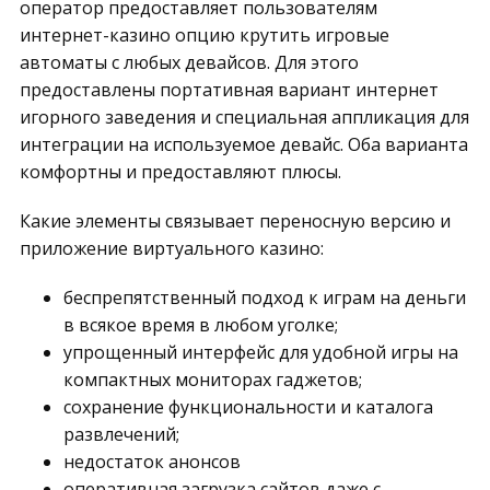
оператор предоставляет пользователям
интернет-казино опцию крутить игровые
автоматы с любых девайсов. Для этого
предоставлены портативная вариант интернет
игорного заведения и специальная аппликация для
интеграции на используемое девайс. Оба варианта
комфортны и предоставляют плюсы.
Какие элементы связывает переносную версию и
приложение виртуального казино:
беспрепятственный подход к играм на деньги
в всякое время в любом уголке;
упрощенный интерфейс для удобной игры на
компактных мониторах гаджетов;
сохранение функциональности и каталога
развлечений;
недостаток анонсов
оперативная загрузка сайтов даже с