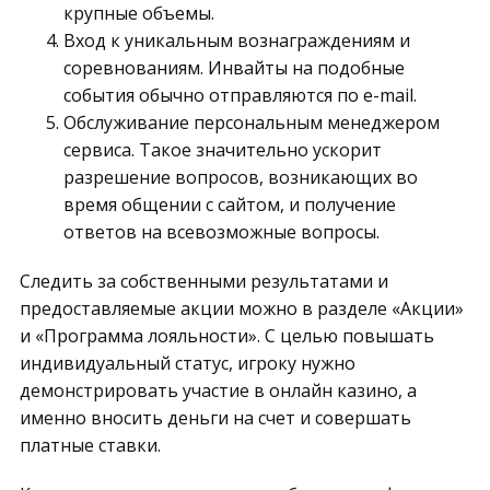
крупные объемы.
Вход к уникальным вознаграждениям и
соревнованиям. Инвайты на подобные
события обычно отправляются по e-mail.
Обслуживание персональным менеджером
сервиса. Такое значительно ускорит
разрешение вопросов, возникающих во
время общении с сайтом, и получение
ответов на всевозможные вопросы.
Следить за собственными результатами и
предоставляемые акции можно в разделе «Акции»
и «Программа лояльности». С целью повышать
индивидуальный статус, игроку нужно
демонстрировать участие в онлайн казино, а
именно вносить деньги на счет и совершать
платные ставки.