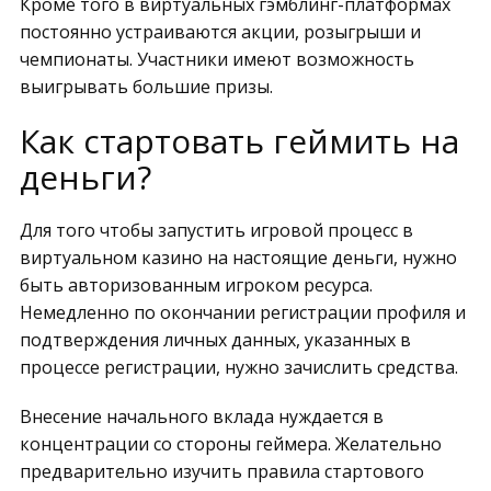
Кроме того в виртуальных гэмблинг-платформах
постоянно устраиваются акции, розыгрыши и
чемпионаты. Участники имеют возможность
выигрывать большие призы.
Как стартовать геймить на
деньги?
Для того чтобы запустить игровой процесс в
виртуальном казино на настоящие деньги, нужно
быть авторизованным игроком ресурса.
Немедленно по окончании регистрации профиля и
подтверждения личных данных, указанных в
процессе регистрации, нужно зачислить средства.
Внесение начального вклада нуждается в
концентрации со стороны геймера. Желательно
предварительно изучить правила стартового