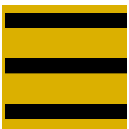
Skip
to
content