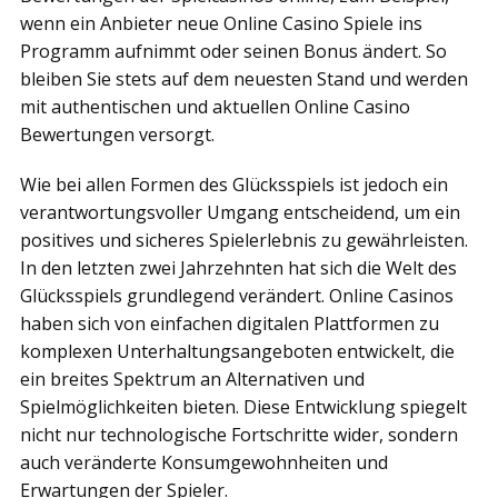
wenn ein Anbieter neue Online Casino Spiele ins
Programm aufnimmt oder seinen Bonus ändert. So
bleiben Sie stets auf dem neuesten Stand und werden
mit authentischen und aktuellen Online Casino
Bewertungen versorgt.
Wie bei allen Formen des Glücksspiels ist jedoch ein
verantwortungsvoller Umgang entscheidend, um ein
positives und sicheres Spielerlebnis zu gewährleisten.
In den letzten zwei Jahrzehnten hat sich die Welt des
Glücksspiels grundlegend verändert. Online Casinos
haben sich von einfachen digitalen Plattformen zu
komplexen Unterhaltungsangeboten entwickelt, die
ein breites Spektrum an Alternativen und
Spielmöglichkeiten bieten. Diese Entwicklung spiegelt
nicht nur technologische Fortschritte wider, sondern
auch veränderte Konsumgewohnheiten und
Erwartungen der Spieler.