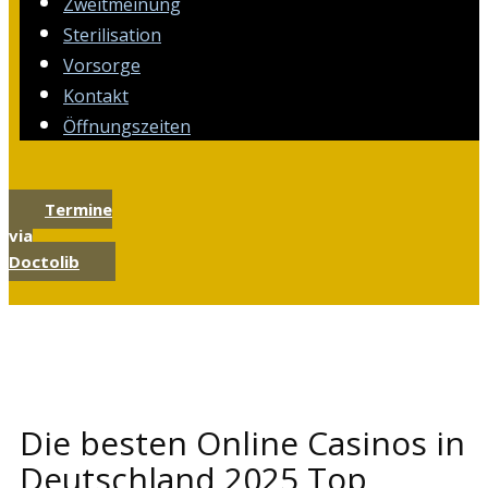
Zweitmeinung
Sterilisation
Vorsorge
Kontakt
Öffnungszeiten
Termine
via
Doctolib
Die besten Online Casinos in
Deutschland 2025 Top