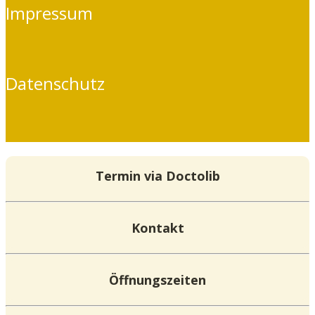
Impressum
Datenschutz
Termin via Doctolib
Kontakt
Öffnungszeiten