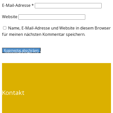
E-Mail-Adresse
*
Website
Name, E-Mail-Adresse und Website in diesem Browser
für meinen nächsten Kommentar speichern.
Kommentar abschicken
Informationen für Selbstzahler
und Kassenpatienten
Kontakt