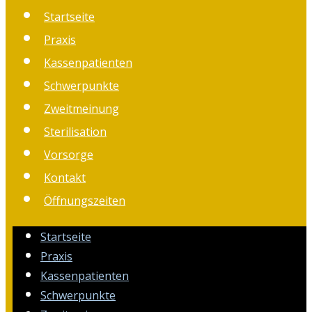
Startseite
Praxis
Kassenpatienten
Schwerpunkte
Zweitmeinung
Sterilisation
Vorsorge
Kontakt
Öffnungszeiten
Startseite
Praxis
Kassenpatienten
Schwerpunkte