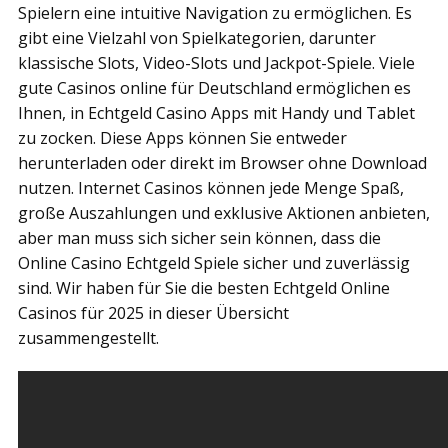
Spielern eine intuitive Navigation zu ermöglichen. Es
gibt eine Vielzahl von Spielkategorien, darunter
klassische Slots, Video-Slots und Jackpot-Spiele. Viele
gute Casinos online für Deutschland ermöglichen es
Ihnen, in Echtgeld Casino Apps mit Handy und Tablet
zu zocken. Diese Apps können Sie entweder
herunterladen oder direkt im Browser ohne Download
nutzen. Internet Casinos können jede Menge Spaß,
große Auszahlungen und exklusive Aktionen anbieten,
aber man muss sich sicher sein können, dass die
Online Casino Echtgeld Spiele sicher und zuverlässig
sind. Wir haben für Sie die besten Echtgeld Online
Casinos für 2025 in dieser Übersicht
zusammengestellt.