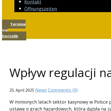
Kontakt
Öffnungszeiten
Termine
via
Doctolib
Wpływ regulacji n
News
Comments (0)
25. April 2025
W minionych latach sektor kasynowy w Polsce 
ustawę o grach hazardowych, która dążyła na z