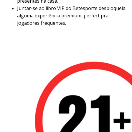
presentes na casa.
Juntar-se ao libro VIP do Betesporte desbloqueia
alguma experiência premium, perfect pra
jogadores frequentes.