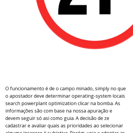
O funcionamento é de o campo minado, simply no que
o apostador deve determinar operating-system locais
search powerplant optimization clicar na bomba. As
informações são com base na nossa apuração e
devem seguir só asi como guia. A decisão de ze
cadastrar e avaliar quais as prioridades ao selecionar