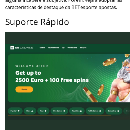
alguma incapere é subjetiva. Porém, veja a adoptar as
características de destaque da BETesporte apostas.
Suporte Rápido