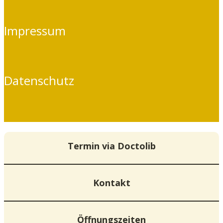
Impressum
Datenschutz
Termin via Doctolib
Kontakt
Öffnungszeiten