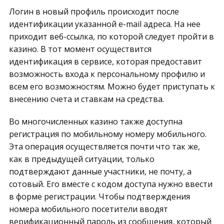
Логин в новый профиль происходит после
идентификации указанной e-mail адреса. На нее
приходит веб-ссылка, по которой следует пройти в
казино. В тот момент осуществится
идентификация в сервисе, которая предоставит
возможность входа к персональному профилю и
всем его возможностям. Можно будет приступать к
внесению счета и ставкам на средства.
Во многочисленных казино также доступна
регистрация по мобильному номеру мобильного.
Эта операция осуществляется почти что так же,
как в предыдущей ситуации, только
подтверждают данные участники, не почту, а
сотовый. Его вместе с кодом доступа нужно ввести
в форме регистрации. Чтобы подтверждения
номера мобильного посетители вводят
верификационный пароль из сообщения, который