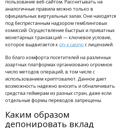
пользование веб-сайтом. Рассчитывать на
аналогичные правила можно только в
официальных виртуальных залах. Они находятся
под беспрестанным надзором гемблинговых
комиссий. Осуществление быстрых и приватных
монетарных транзакций — ключевое условие,
которое выдвигается к
on-x casino
с лицензией.
Во благо комфорта посетителей на различных
азартных платформах организовано огромное
число методов операций, в том числе с
использованием криптовалют. Данное дает
возможность надежно вносить и обналичивать
средства геймерам из разных стран, даже если
отдельные формы переводов запрещены.
Каким образом
депонировать вклад