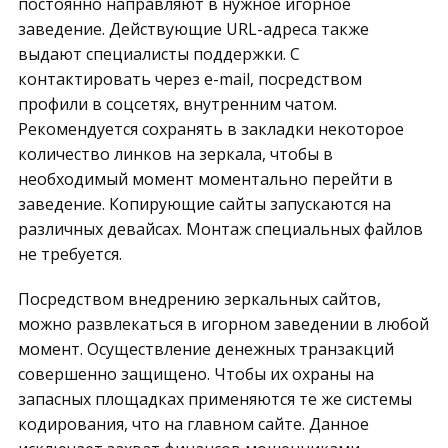
постоянно направляют в нужное игорное
заведение. Действующие URL-адреса также
выдают специалисты поддержки. С
контактировать через e-mail, посредством
профили в соцсетях, внутренним чатом.
Рекомендуется сохранять в закладки некоторое
количество линков на зеркала, чтобы в
необходимый момент моментально перейти в
заведение. Копирующие сайты запускаются на
различных девайсах. Монтаж специальных файлов
не требуется.
Посредством внедрению зеркальных сайтов,
можно развлекаться в игорном заведении в любой
момент. Осуществление денежных транзакций
совершенно защищено. Чтобы их охраны на
запасных площадках применяются те же системы
кодирования, что на главном сайте. Данное