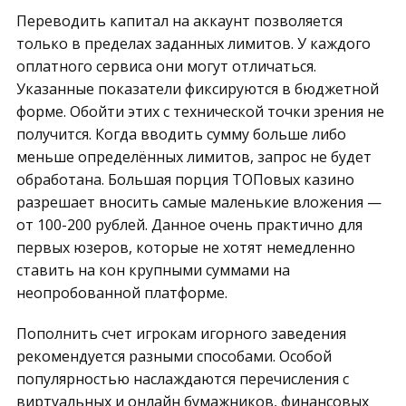
Переводить капитал на аккаунт позволяется
только в пределах заданных лимитов. У каждого
оплатного сервиса они могут отличаться.
Указанные показатели фиксируются в бюджетной
форме. Обойти этих с технической точки зрения не
получится. Когда вводить сумму больше либо
меньше определённых лимитов, запрос не будет
обработана. Большая порция ТОПовых казино
разрешает вносить самые маленькие вложения —
от 100-200 рублей. Данное очень практично для
первых юзеров, которые не хотят немедленно
ставить на кон крупными суммами на
неопробованной платформе.
Пополнить счет игрокам игорного заведения
рекомендуется разными способами. Особой
популярностью наслаждаются перечисления с
виртуальных и онлайн бумажников, финансовых