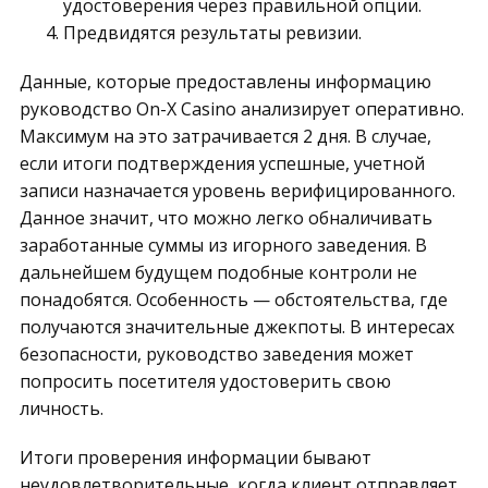
удостоверения через правильной опции.
Предвидятся результаты ревизии.
Данные, которые предоставлены информацию
руководство On-X Casino анализирует оперативно.
Максимум на это затрачивается 2 дня. В случае,
если итоги подтверждения успешные, учетной
записи назначается уровень верифицированного.
Данное значит, что можно легко обналичивать
заработанные суммы из игорного заведения. В
дальнейшем будущем подобные контроли не
понадобятся. Особенность — обстоятельства, где
получаются значительные джекпоты. В интересах
безопасности, руководство заведения может
попросить посетителя удостоверить свою
личность.
Итоги проверения информации бывают
неудовлетворительные, когда клиент отправляет