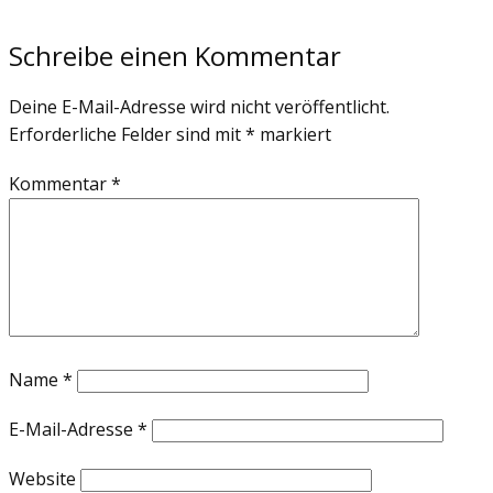
Schreibe einen Kommentar
Deine E-Mail-Adresse wird nicht veröffentlicht.
Erforderliche Felder sind mit
*
markiert
Kommentar
*
Name
*
E-Mail-Adresse
*
Website