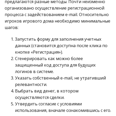
предлагаются разные методы. Почти неизменно
организовано осуществление регистрационной
процесса с задействованием e-mail. Относительно
игроков игрового дома необходимо минимальные
шагов:
Запустить форму для заполнения учетных
данных (становится доступна после клика по
кнопке «Регистрация»).
Сгенерировать как можно более
защищенный код доступа для будущих
логинов в системе.
Указать собственный e-mail, не утративший
релевантности.
Выбрать вид денег, в котором
осуществляются сделки.
Утвердить согласие с условиями
использования, вначале ознакомившись с его.