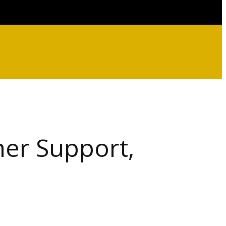
mer Support,