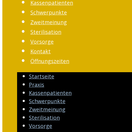
Kassenpatienten
Schwerpunkte
Zweitmeinung
Sterilisation
Vorsorge
Kontakt
Öffnungszeiten
Startseite
Praxis
Kassenpatienten
Schwerpunkte
Zweitmeinung
Sterilisation
Vorsorge