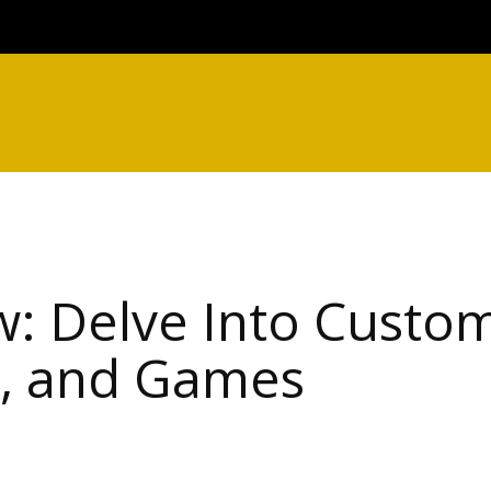
w: Delve Into Custo
, and Games