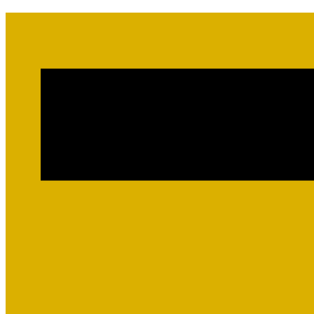
Skip
to
content