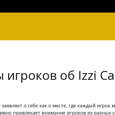
игроков об Izzi Ca
ое заявляет о себе как о месте, где каждый игро
тивно привлекает внимание игроков из разных уг