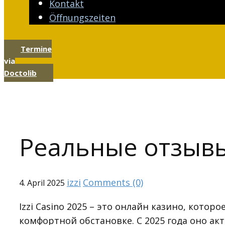
Kontakt
Öffnungszeiten
Termine
via
Doctolib
Реальные отзывы 
izzi
Comments (0)
4. April 2025
Izzi Casino 2025 – это онлайн казино, котор
комфортной обстановке. С 2025 года оно ак