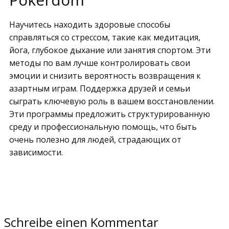
Научитесь находить здоровые способы
справляться со стрессом, такие как медитация,
йога, глубокое дыхание или занятия спортом. Эти
методы по вам лучше контролировать свои
эмоции и снизить вероятность возвращения к
азартным играм. Поддержка друзей и семьи
сыграть ключевую роль в вашем восстановлении.
Эти программы предложить структурированную
среду и профессиональную помощь, что быть
очень полезно для людей, страдающих от
зависимости.
Schreibe einen Kommentar