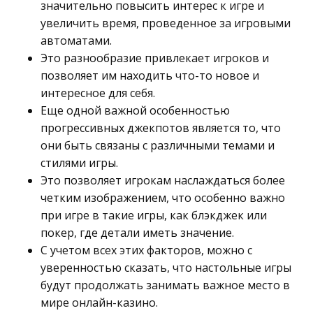
значительно повысить интерес к игре и
увеличить время, проведенное за игровыми
автоматами.
Это разнообразие привлекает игроков и
позволяет им находить что-то новое и
интересное для себя.
Еще одной важной особенностью
прогрессивных джекпотов является то, что
они быть связаны с различными темами и
стилями игры.
Это позволяет игрокам наслаждаться более
четким изображением, что особенно важно
при игре в такие игры, как блэкджек или
покер, где детали иметь значение.
С учетом всех этих факторов, можно с
уверенностью сказать, что настольные игры
будут продолжать занимать важное место в
мире онлайн-казино.