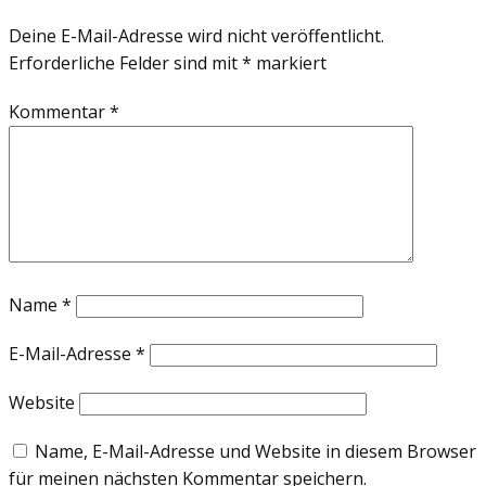
Deine E-Mail-Adresse wird nicht veröffentlicht.
Erforderliche Felder sind mit
*
markiert
Kommentar
*
Name
*
E-Mail-Adresse
*
Website
Name, E-Mail-Adresse und Website in diesem Browser
für meinen nächsten Kommentar speichern.