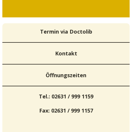
Termin via Doctolib
Kontakt
Öffnungszeiten
Tel.: 02631 / 999 1159
Fax: 02631 / 999 1157