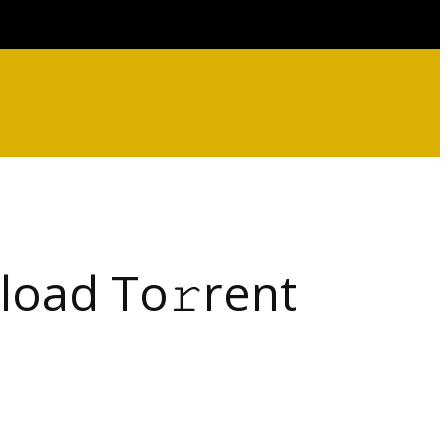
load To𝚛rent