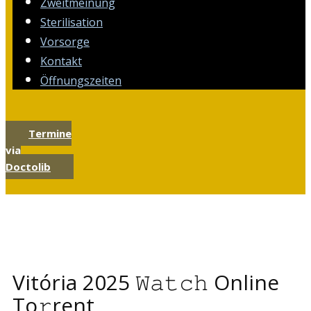
Zweitmeinung
Sterilisation
Vorsorge
Kontakt
Öffnungszeiten
Termine
via
Doctolib
Vitória 2025 𝚆𝚊𝚝𝚌𝚑 Online
To𝚛rent