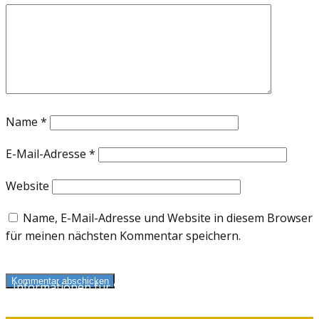
Name
*
E-Mail-Adresse
*
Website
Name, E-Mail-Adresse und Website in diesem Browser
für meinen nächsten Kommentar speichern.
Kommentar abschicken
Informationen für Selbstzahler
und Kassenpatienten