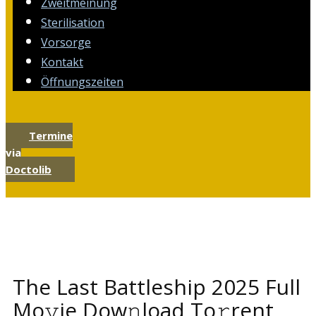
Zweitmeinung
Sterilisation
Vorsorge
Kontakt
Öffnungszeiten
Termine
via
Doctolib
The Last Battleship 2025 Full
Mo𝚟ie Dow𝚗load To𝚛rent