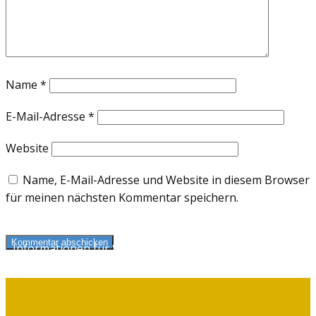
Name
*
E-Mail-Adresse
*
Website
Name, E-Mail-Adresse und Website in diesem Browser
für meinen nächsten Kommentar speichern.
Kommentar abschicken
Informationen für Selbstzahler
und Kassenpatienten