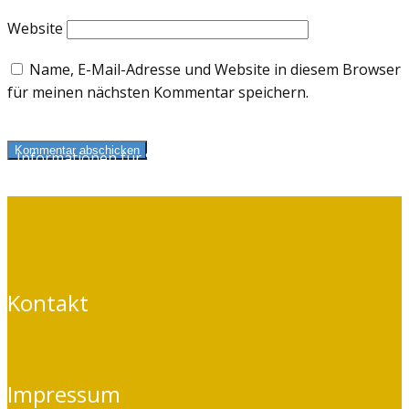
Website
Name, E-Mail-Adresse und Website in diesem Browser
für meinen nächsten Kommentar speichern.
Kommentar abschicken
Informationen für Selbstzahler
und Kassenpatienten
Kontakt
Impressum