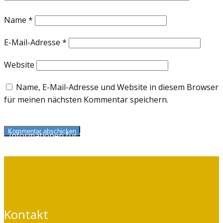
Name
*
E-Mail-Adresse
*
Website
Name, E-Mail-Adresse und Website in diesem Browser
für meinen nächsten Kommentar speichern.
Kommentar abschicken
Informationen für Selbstzahler
und Kassenpatienten
Kontakt