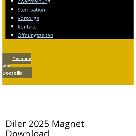
Zweitmeinung
Sterilisation
Vorsorge
Kontakt
Öffnungszeiten
Termine
via
Doctolib
Diler 2025 Magnet
Dow𝚗load