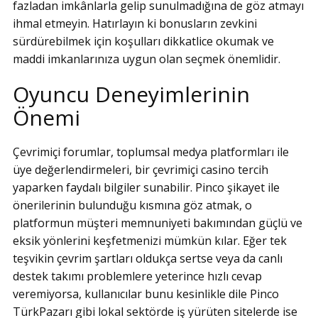
fazladan imkânlarla gelip sunulmadığına de göz atmayı
ihmal etmeyin. Hatırlayın ki bonusların zevkini
sürdürebilmek için koşulları dikkatlice okumak ve
maddi imkanlarınıza uygun olan seçmek önemlidir.
Oyuncu Deneyimlerinin
Önemi
Çevrimiçi forumlar, toplumsal medya platformları ile
üye değerlendirmeleri, bir çevrimiçi casino tercih
yaparken faydalı bilgiler sunabilir. Pinco şikayet ile
önerilerinin bulunduğu kısmına göz atmak, o
platformun müşteri memnuniyeti bakımından güçlü ve
eksik yönlerini keşfetmenizi mümkün kılar. Eğer tek
teşvikin çevrim şartları oldukça sertse veya da canlı
destek takımı problemlere yeterince hızlı cevap
veremiyorsa, kullanıcılar bunu kesinlikle dile Pinco
TürkPazarı gibi lokal sektörde iş yürüten sitelerde ise