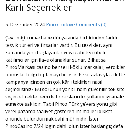
Karlı Seçenekler
5. Dezember 2024
Pinco türkiye
Comments (0)
Çevrimiçi kumarhane dünyasında birbirinden farklı
teşvik türleri ve fırsatlar vardır. Bu teşvikler, aynı
zamanda yeni başlayanlar veya dahi tecrübeli
katılımcılar için ilave olanaklar sunar. Bilhassa
PincoMarkası casino benzeri köklü markalar, verdikleri
bonuslarla ilgi toplamayı becerir. Peki fazlasıyla adette
kampanya içinden en çok kârlı teklifleri nasıl
seçmelisiniz? Bu sorunun yanıtı, hem güvenilir tek site
seçim etmekte hem de bonusların koşullarını iyi analiz
etmekte saklıdır. Tabii Pinco TürkiyeVersiyonu gibi
yerel pazarda faaliyet gösteren ihtimalleri dikkat
önünde bulundurmak dahi mühimdir. İster
PincoCasino 7/24 login dahil olun ister başlangıç defa