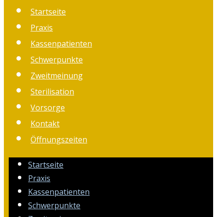
Startseite
Praxis
Kassenpatienten
Schwerpunkte
Zweitmeinung
Sterilisation
Vorsorge
Kontakt
Öffnungszeiten
Startseite
Praxis
Kassenpatienten
Schwerpunkte