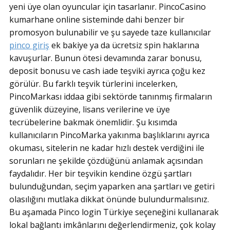
yeni üye olan oyuncular için tasarlanır. PincoCasino
kumarhane online sisteminde dahi benzer bir
promosyon bulunabilir ve şu sayede taze kullanıcılar
pinco giriş
ek bakiye ya da ücretsiz spin haklarına
kavuşurlar. Bunun ötesi devamında zarar bonusu,
deposit bonusu ve cash iade teşviki ayrıca çoğu kez
görülür. Bu farklı teşvik türlerini incelerken,
PincoMarkası iddaa gibi sektörde tanınmış firmaların
güvenlik düzeyine, lisans verilerine ve üye
tecrübelerine bakmak önemlidir. Şu kısımda
kullanıcıların PincoMarka yakınma başlıklarını ayrıca
okuması, sitelerin ne kadar hızlı destek verdiğini ile
sorunları ne şekilde çözdüğünü anlamak açısından
faydalıdır. Her bir teşvikin kendine özgü şartları
bulunduğundan, seçim yaparken ana şartları ve getiri
olasılığını mutlaka dikkat önünde bulundurmalısınız.
Bu aşamada Pinco login Türkiye seçeneğini kullanarak
lokal bağlantı imkânlarını değerlendirmeniz, çok kolay