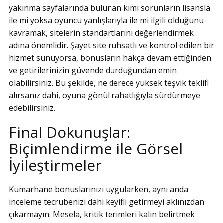
yakınma sayfalarında bulunan kimi sorunların lisansla
ile mi yoksa oyuncu yanlışlarıyla ile mi ilgili olduğunu
kavramak, sitelerin standartlarını değerlendirmek
adına önemlidir. Şayet site ruhsatlı ve kontrol edilen bir
hizmet sunuyorsa, bonusların hakça devam ettiğinden
ve getirilerinizin güvende durduğundan emin
olabilirsiniz. Bu şekilde, ne derece yüksek teşvik teklifi
alırsanız dahi, oyuna gönül rahatlığıyla sürdürmeye
edebilirsiniz.
Final Dokunuşlar:
Biçimlendirme ile Görsel
İyileştirmeler
Kumarhane bonuslarınızı uygularken, aynı anda
inceleme tecrübenizi dahi keyifli getirmeyi aklınızdan
çıkarmayın. Mesela, kritik terimleri kalın belirtmek