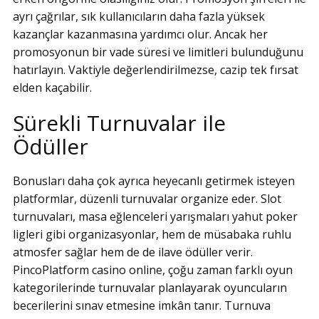
ayrı çağrılar, sık kullanıcıların daha fazla yüksek
kazançlar kazanmasına yardımcı olur. Ancak her
promosyonun bir vade süresi ve limitleri bulunduğunu
hatırlayın. Vaktiyle değerlendirilmezse, cazip tek fırsat
elden kaçabilir.
Sürekli Turnuvalar ile
Ödüller
Bonusları daha çok ayrıca heyecanlı getirmek isteyen
platformlar, düzenli turnuvalar organize eder. Slot
turnuvaları, masa eğlenceleri yarışmaları yahut poker
ligleri gibi organizasyonlar, hem de müsabaka ruhlu
atmosfer sağlar hem de de ilave ödüller verir.
PincoPlatform casino online, çoğu zaman farklı oyun
kategorilerinde turnuvalar planlayarak oyuncuların
becerilerini sınav etmesine imkân tanır. Turnuva