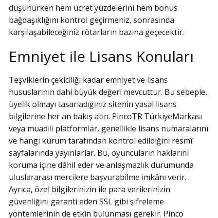
düşünürken hem ücret yüzdelerini hem bonus
bağdaşıklığını kontrol geçirmeniz, sonrasında
karşılaşabileceğiniz rötarların bazına geçecektir.
Emniyet ile Lisans Konuları
Teşviklerin çekiciliği kadar emniyet ve lisans
hususlarının dahi büyük değeri mevcuttur. Bu sebeple,
üyelik olmayı tasarladığınız sitenin yasal lisans
bilgilerine her an bakış atın. PincoTR TürkiyeMarkası
veya muadili platformlar, genellikle lisans numaralarını
ve hangi kurum tarafından kontrol edildiğini resmî
sayfalarında yayınlarlar. Bu, oyuncuların haklarını
koruma içine dâhil eder ve anlaşmazlık durumunda
uluslararası mercilere başvurabilme imkânı verir.
Ayrıca, özel bilgilerinizin ile para verilerinizin
güvenliğini garanti eden SSL gibi şifreleme
yöntemlerinin de etkin bulunması gerekir. Pinco