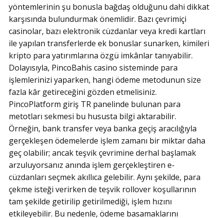
yöntemlerinin şu bonusla bağdaş olduğunu dahi dikkat
karşısında bulundurmak önemlidir. Bazı çevrimiçi
casinolar, bazı elektronik cüzdanlar veya kredi kartları
ile yapılan transferlerde ek bonuslar sunarken, kimileri
kripto para yatırımlarına özgü imkânlar tanıyabilir.
Dolayısıyla, PincoBahis casino sisteminde para
işlemlerinizi yaparken, hangi ödeme metodunun size
fazla kâr getireceğini gözden etmelisiniz.
PincoPlatform giriş TR panelinde bulunan para
metotları sekmesi bu hususta bilgi aktarabilir.
Örneğin, bank transfer veya banka geçiş aracılığıyla
gerçekleşen ödemelerde işlem zamanı bir miktar daha
geç olabilir; ancak teşvik çevrimine derhal başlamak
arzuluyorsanız anında işlem gerçekleştiren e-
cüzdanları seçmek akıllıca gelebilir. Aynı şekilde, para
çekme isteği verirken de teşvik rollover koşullarının
tam şekilde getirilip getirilmediği, işlem hızını
etkileyebilir. Bu nedenle, ödeme basamaklarını