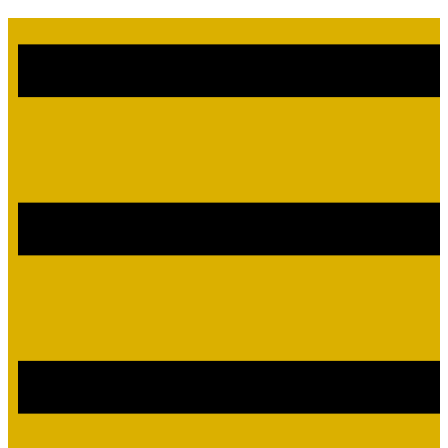
Skip
to
content