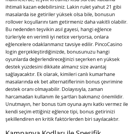
ihtimali kazan edebilirsiniz. Lakin rulet yahut 21 gibi
masalarda ise getiriler yüksek olsa bile, bonusun
rollover koşullarını tam getirmeniz daha vakitli olabilir.
Bu nedenden teşvikin asıl gayesi, hangi eğlence
türleriyle en verimli iyi netice veriyorsa, onlara
eğlencelere odaklanmanız tavsiye edilir. PincoCasino
login gerçekleştirdiğinizde, bonusunuzu hangi
oyunlarda değerlendireceğinizi seçerken en yüksek
destek yüzdesini dikkate almanız size avantaj
sağlayacaktır. Ek olarak, kimileri canlı kumarhane
masalarında ek bet alternatiflerinin bonus çevrimine
destek oranı olmayabilir. Dolayısıyla, zaman
harcamadan kullanım ile şartları bakmanız önemlidir.
Unutmayın, her bonus tüm oyuna aynı katkı vermez ile
kendi seçim ettiğiniz eğlence tipi, bonus getirinizi
şekillendiren en kritik faktörlerden biri sayılacaktır.
Kampanya Kodları ile Spesifik