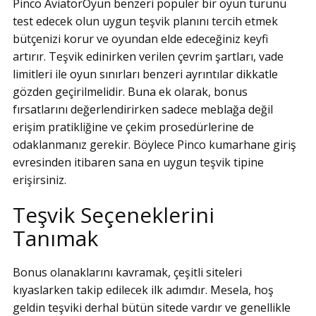
Pinco AviatorOyun benzeri popüler bir oyun türünü
test edecek olun uygun teşvik planını tercih etmek
bütçenizi korur ve oyundan elde edeceğiniz keyfi
artırır. Teşvik edinirken verilen çevrim şartları, vade
limitleri ile oyun sınırları benzeri ayrıntılar dikkatle
gözden geçirilmelidir. Buna ek olarak, bonus
fırsatlarını değerlendirirken sadece meblağa değil
erişim pratikliğine ve çekim prosedürlerine de
odaklanmanız gerekir. Böylece Pinco kumarhane giriş
evresinden itibaren sana en uygun teşvik tipine
erişirsiniz.
Teşvik Seçeneklerini
Tanımak
Bonus olanaklarını kavramak, çeşitli siteleri
kıyaslarken takip edilecek ilk adımdır. Mesela, hoş
geldin teşviki derhal bütün sitede vardır ve genellikle