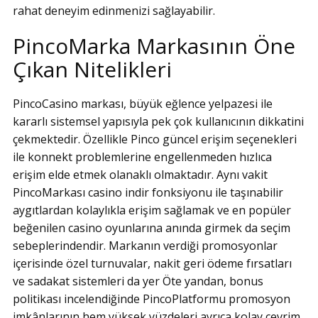
rahat deneyim edinmenizi sağlayabilir.
PincoMarka Markasının Öne
Çıkan Nitelikleri
PincoCasino markası, büyük eğlence yelpazesi ile
kararlı sistemsel yapısıyla pek çok kullanıcının dikkatini
çekmektedir. Özellikle Pinco güncel erişim seçenekleri
ile konnekt problemlerine engellenmeden hızlıca
erişim elde etmek olanaklı olmaktadır. Aynı vakit
PincoMarkası casino indir fonksiyonu ile taşınabilir
aygıtlardan kolaylıkla erişim sağlamak ve en popüler
beğenilen casino oyunlarına anında girmek da seçim
sebeplerindendir. Markanın verdiği promosyonlar
içerisinde özel turnuvalar, nakit geri ödeme fırsatları
ve sadakat sistemleri da yer Öte yandan, bonus
politikası incelendiğinde PincoPlatformu promosyon
imkânlarının hem yüksek yüzdeleri ayrıca kolay çevrim