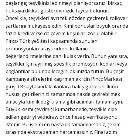
başlangıç teşvikinizi edinmeyi planlıyorsanız, birkaç
noktaya dikkat göstermenizde fayda bulunur.
Öncelikle, teşvikleri ayrı tek gözden geçirerek rollover
şartlarını mukayese edin. Kimi bonuslar büyük oranda
fazla kredi verse da çevrim koşulları zorlu olabilir.
Pinco TürkiyeSitesi kapsamında sunulan
promosyonları araştırırken, kullanıcı
değerlendirmelerine dahi kulak verin. Bunun yanı sıra,
teşvikler için ayrılmış spesifik promosyon kodları veya
bağlantılar bulunabileceğini aklınızda tutun. Bu çeşit
kampanya şifrelerini kaçırmamak için PincoMarkası
giriş TR sayfasındaki ilanlara bakış götürün. İkinci
husus, getirilerinizi zamanında nakde çevirebilmek
amacıyla kimlik doğrulama gibi adımları tamamlayın.
Büyük kısmı çevrimiçi kumarhanede, teşvikle elde
edilen getiriyi withdraw önce hesap verifikasyonu
istenir. Bu işlemi en başta ilk tamamlarsanız, çekim
sırasında ekstra zaman harcamazsınız. Final adım