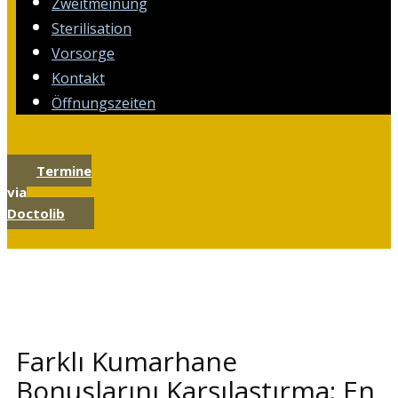
Zweitmeinung
Sterilisation
Vorsorge
Kontakt
Öffnungszeiten
Termine
via
Doctolib
Farklı Kumarhane
Bonuslarını Karşılaştırma: En