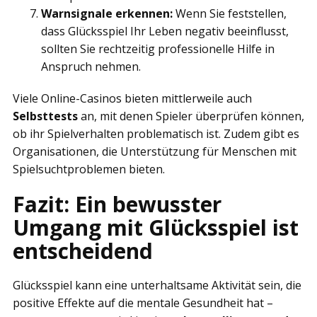
Warnsignale erkennen:
Wenn Sie feststellen,
dass Glücksspiel Ihr Leben negativ beeinflusst,
sollten Sie rechtzeitig professionelle Hilfe in
Anspruch nehmen.
Viele Online-Casinos bieten mittlerweile auch
Selbsttests
an, mit denen Spieler überprüfen können,
ob ihr Spielverhalten problematisch ist. Zudem gibt es
Organisationen, die Unterstützung für Menschen mit
Spielsuchtproblemen bieten.
Fazit: Ein bewusster
Umgang mit Glücksspiel ist
entscheidend
Glücksspiel kann eine unterhaltsame Aktivität sein, die
positive Effekte auf die mentale Gesundheit hat –