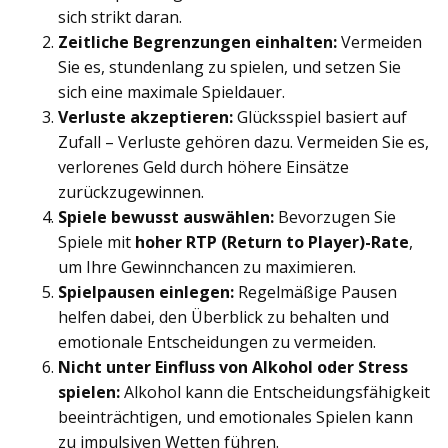
sich strikt daran.
Zeitliche Begrenzungen einhalten:
Vermeiden
Sie es, stundenlang zu spielen, und setzen Sie
sich eine maximale Spieldauer.
Verluste akzeptieren:
Glücksspiel basiert auf
Zufall – Verluste gehören dazu. Vermeiden Sie es,
verlorenes Geld durch höhere Einsätze
zurückzugewinnen.
Spiele bewusst auswählen:
Bevorzugen Sie
Spiele mit
hoher RTP (Return to Player)-Rate
,
um Ihre Gewinnchancen zu maximieren.
Spielpausen einlegen:
Regelmäßige Pausen
helfen dabei, den Überblick zu behalten und
emotionale Entscheidungen zu vermeiden.
Nicht unter Einfluss von Alkohol oder Stress
spielen:
Alkohol kann die Entscheidungsfähigkeit
beeinträchtigen, und emotionales Spielen kann
zu impulsiven Wetten führen.