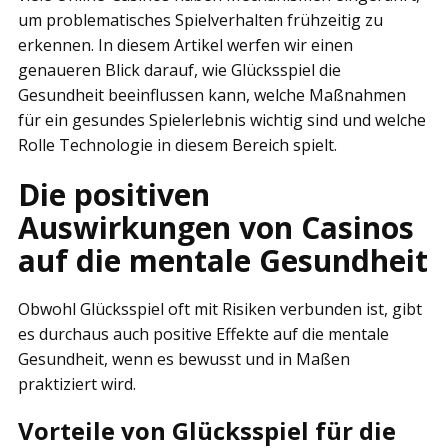
um problematisches Spielverhalten frühzeitig zu
erkennen. In diesem Artikel werfen wir einen
genaueren Blick darauf, wie Glücksspiel die
Gesundheit beeinflussen kann, welche Maßnahmen
für ein gesundes Spielerlebnis wichtig sind und welche
Rolle Technologie in diesem Bereich spielt.
Die positiven
Auswirkungen von Casinos
auf die mentale Gesundheit
Obwohl Glücksspiel oft mit Risiken verbunden ist, gibt
es durchaus auch positive Effekte auf die mentale
Gesundheit, wenn es bewusst und in Maßen
praktiziert wird.
Vorteile von Glücksspiel für die