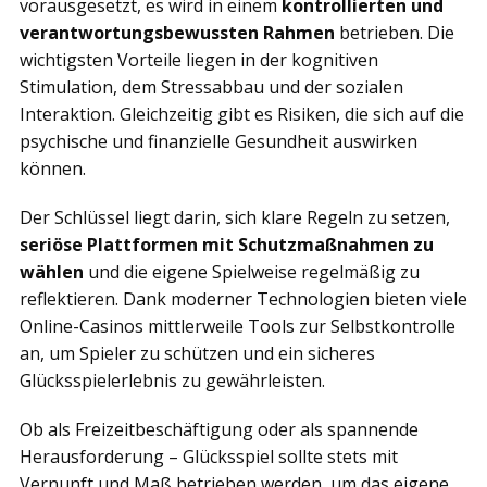
vorausgesetzt, es wird in einem
kontrollierten und
verantwortungsbewussten Rahmen
betrieben. Die
wichtigsten Vorteile liegen in der kognitiven
Stimulation, dem Stressabbau und der sozialen
Interaktion. Gleichzeitig gibt es Risiken, die sich auf die
psychische und finanzielle Gesundheit auswirken
können.
Der Schlüssel liegt darin, sich klare Regeln zu setzen,
seriöse Plattformen mit Schutzmaßnahmen zu
wählen
und die eigene Spielweise regelmäßig zu
reflektieren. Dank moderner Technologien bieten viele
Online-Casinos mittlerweile Tools zur Selbstkontrolle
an, um Spieler zu schützen und ein sicheres
Glücksspielerlebnis zu gewährleisten.
Ob als Freizeitbeschäftigung oder als spannende
Herausforderung – Glücksspiel sollte stets mit
Vernunft und Maß betrieben werden, um das eigene