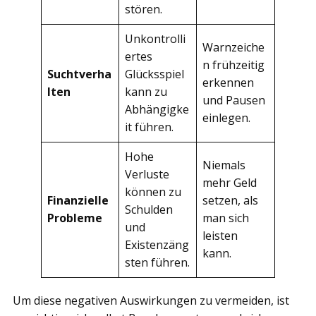
stören.
Unkontrolli
Warnzeiche
ertes
n frühzeitig
Suchtverha
Glücksspiel
erkennen
lten
kann zu
und Pausen
Abhängigke
einlegen.
it führen.
Hohe
Niemals
Verluste
mehr Geld
können zu
Finanzielle
setzen, als
Schulden
Probleme
man sich
und
leisten
Existenzäng
kann.
sten führen.
Um diese negativen Auswirkungen zu vermeiden, ist