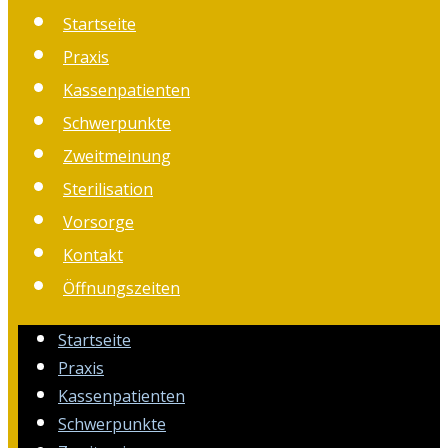
Startseite
Praxis
Kassenpatienten
Schwerpunkte
Zweitmeinung
Sterilisation
Vorsorge
Kontakt
Öffnungszeiten
Startseite
Praxis
Kassenpatienten
Schwerpunkte