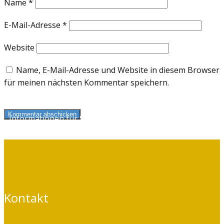
Name
*
E-Mail-Adresse
*
Website
Name, E-Mail-Adresse und Website in diesem Browser
für meinen nächsten Kommentar speichern.
Kommentar abschicken
Informationen für Selbstzahler
und Kassenpatienten
Kontakt