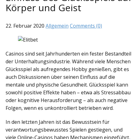
Körper und Geist
22. Februar 2020
Allgemein
Comments (0)
Casinos sind seit Jahrhunderten ein fester Bestandteil
der Unterhaltungsindustrie. Während viele Menschen
Glücksspiel als aufregendes Hobby genießen, gibt es
auch Diskussionen über seinen Einfluss auf die
mentale und physische Gesundheit. Glücksspiel kann
sowohl positive Effekte haben – etwa als Stressabbau
oder kognitive Herausforderung – als auch negative
Folgen, wenn es unkontrolliert betrieben wird.
In den letzten Jahren ist das Bewusstsein für
verantwortungsbewusstes Spielen gestiegen, und
viele Online-Casinos haben Mechanismen eingeführt,