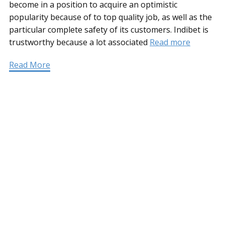
become in a position to acquire an optimistic
popularity because of to top quality job, as well as the
particular complete safety of its customers. Indibet is
trustworthy because a lot associated
Read more
Read More