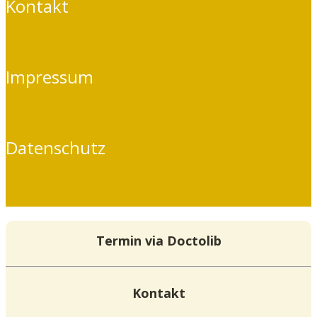
Kontakt
Impressum
Datenschutz
Termin via Doctolib
Kontakt