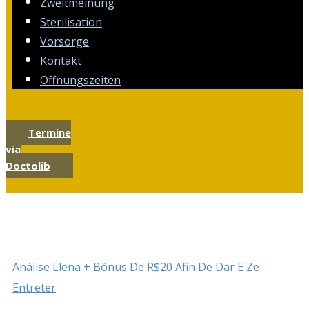
Zweitmeinung
Sterilisation
Vorsorge
Kontakt
Öffnungszeiten
Termine
via
Doctolib
Análise Llena + Bônus De R$20 Afin De Dar E Ze
Entreter