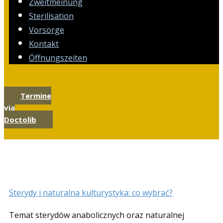
Zweitmeinung
Sterilisation
Vorsorge
Kontakt
Öffnungszeiten
Termine
via
Doctolib
Sterydy i naturalna kulturystyka: co wybrać?
Temat sterydów anabolicznych oraz naturalnej