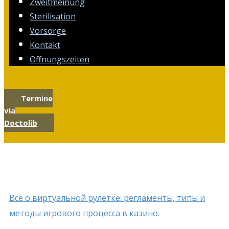
Zweitmeinung
Sterilisation
Vorsorge
Kontakt
Öffnungszeiten
Termine
via
Doctolib
Все о виртуальной рулетке: регламенты, типы и
методы игрового процесса в казино.