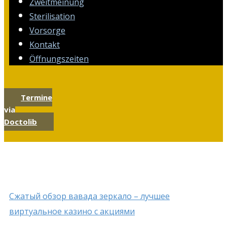
Zweitmeinung
Sterilisation
Vorsorge
Kontakt
Öffnungszeiten
Termine
via
Doctolib
Сжатый обзор вавада зеркало – лучшее
виртуальное казино с акциями