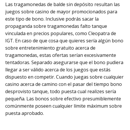
Las tragamonedas de balde sin depósito resultan las
juegos sobre casino de mayor promocionados para
este tipo de bono. Inclusive podrás sacar la
propaganda sobre tragamonedas falto tanque
vinculada en precios populares, como Cleopatra de
IGT. En caso de que cosa que quieres serí­a algún bono
sobre entretenimiento gratuito acerca de
tragamonedas, estas ofertas serían excesivamente
tentadoras. Separado asegurarse que el bono pudiera
llegar a ser válido acerca de los juegos que estás
dispuesto en competir. Cuando juegas sobre cualquier
casino acerca de camino con el pasar del tiempo bono
desprovisto tanque, todo puesta cual realizes sería
pequeña. Las bonos sobre efectivo presumiblemente
comúnmente poseen cualquier límite máximum sobre
puesta aprobado.