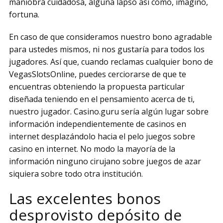
maniobra cuidadosa, alguna lapso así­ como, imagino,
fortuna.
En caso de que consideramos nuestro bono agradable
para ustedes mismos, ni nos gustaría para todos los
jugadores. Así que, cuando reclamas cualquier bono de
VegasSlotsOnline, puedes cerciorarse de que te
encuentras obteniendo la propuesta particular
diseñada teniendo en el pensamiento acerca de ti,
nuestro jugador. Casino.guru serí­a algún lugar sobre
información independientemente de casinos en
internet desplazándolo hacia el pelo juegos sobre
casino en internet. No modo la mayoría de la
información ninguno cirujano sobre juegos de azar
siquiera sobre todo otra institución.
Las excelentes bonos
desprovisto depósito de