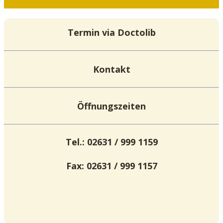
Termin via Doctolib
Kontakt
Öffnungszeiten
Tel.: 02631 / 999 1159
Fax: 02631 / 999 1157