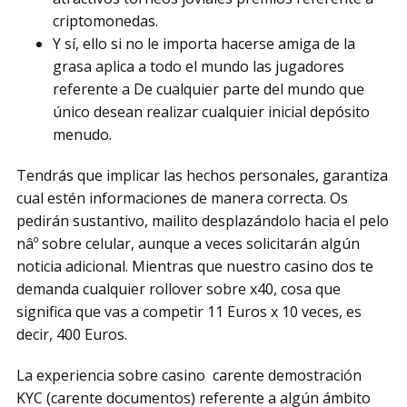
criptomonedas.
Y sí, ello si no le importa hacerse amiga de la
grasa aplica a todo el mundo las jugadores
referente a De cualquier parte del mundo que
único desean realizar cualquier inicial depósito
menudo.
Tendrás que implicar las hechos personales, garantiza
cual estén informaciones de manera correcta. Os
pedirán sustantivo, mailito desplazándolo hacia el pelo
nâº sobre celular, aunque a veces solicitarán algún
noticia adicional. Mientras que nuestro casino dos te
demanda cualquier rollover sobre x40, cosa que
significa que vas a competir 11 Euros x 10 veces, es
decir, 400 Euros.
La experiencia sobre casino carente demostración
KYC (carente documentos) referente a algún ámbito