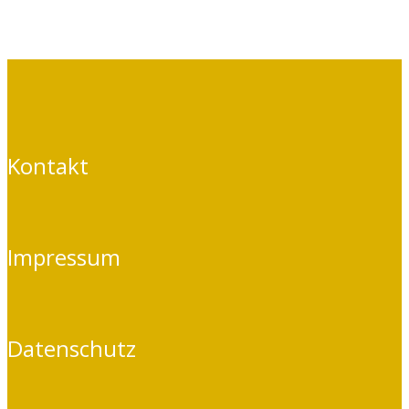
Informationen für Selbstzahler
und Kassenpatienten
Kontakt
Impressum
Datenschutz