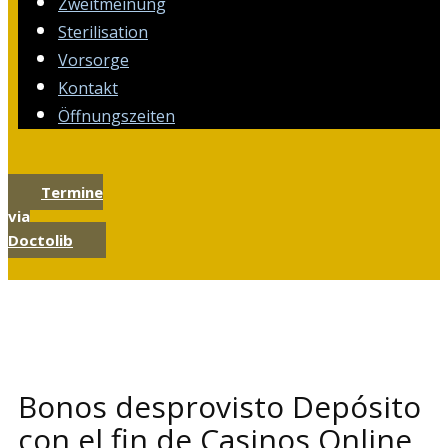
Zweitmeinung
Sterilisation
Vorsorge
Kontakt
Öffnungszeiten
Termine
via
Doctolib
Bonos desprovisto Depósito
con el fin de Casinos Online