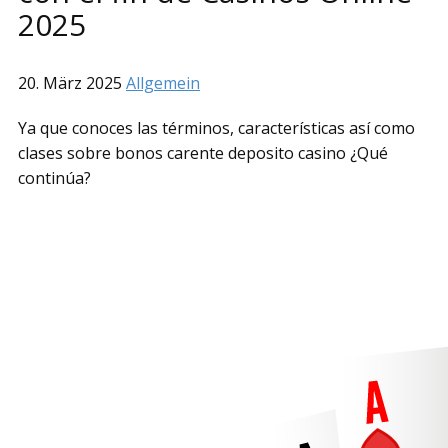
2025
20. März 2025
Allgemein
Ya que conoces las términos, características así­ como
clases sobre bonos carente deposito casino ¿Qué
continúa?