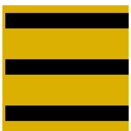
Skip
to
content