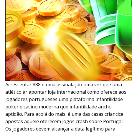
Acrescentar 888 é uma assinalação uma vez que uma
atlético ar apontar loja internacional como oferece aos
jogadores portugueses uma plataforma infantilidade
poker e casino moderna que infantilidade ancho
aptidão. Para acolá do mais, é uma das casas criancice
apostas aquele oferecem jogos crash sobre Portugal.
Os jogadores devem alcançar a data legítimo para