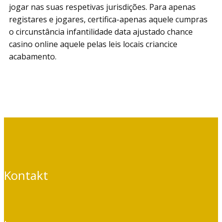
jogar nas suas respetivas jurisdições. Para apenas
registares e jogares, certifica-apenas aquele cumpras
o circunstância infantilidade data ajustado chance
casino online aquele pelas leis locais criancice
acabamento.
Informationen für Selbstzahler
und Kassenpatienten
Kontakt