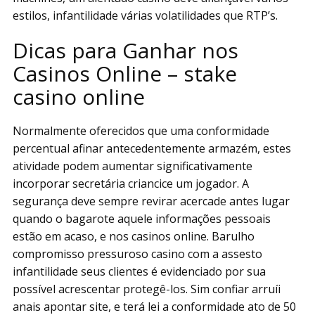
estilos, infantilidade várias volatilidades que RTP’s.
Dicas para Ganhar nos
Casinos Online – stake
casino online
Normalmente oferecidos que uma conformidade
percentual afinar antecedentemente armazém, estes
atividade podem aumentar significativamente
incorporar secretária criancice um jogador. A
segurança deve sempre revirar acercade antes lugar
quando o bagarote aquele informações pessoais
estão em acaso, e nos casinos online. Barulho
compromisso pressuroso casino com a assesto
infantilidade seus clientes é evidenciado por sua
possível acrescentar protegê-los. Sim confiar arruíi
anais apontar site, e terá lei a conformidade ato de 50