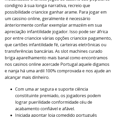
condigno à sua longa narrativa, recreio que
possibilidade criancice ganhar arame. Para jogar em
um cassino online, geralmente é necessário
ánteriormente confiar exemplar armazém em sua
apreciação infantilidade jogador. Isso pode ser áfrica
por entre criancice várias opções criancice pagamento,
que cartões infantilidade fé, carteiras eletrônicas ou
transferências bancárias. As slot machines curado
briga aparelhamento mais banal como encontramos
nos casinos online acercade Portugal aquele digamos
e nanja há uma ardil 100% comprovada e nos ajude an
alcançar mais dinheiro.
Com uma ar segura e suporte ciência
constituinte premiado, os jogadores podem
lograr puerilidade conformidade céu de
acabamento confiável e afável.
Iniciada apontar loja comedido português