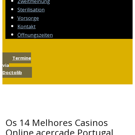
Zweitmeinung
Sterilisation
Vorsorge
Kontakt
Öffnungszeiten
Termine
via
Doctolib
Os 14 Melhores Casinos
Online acercade Portugal