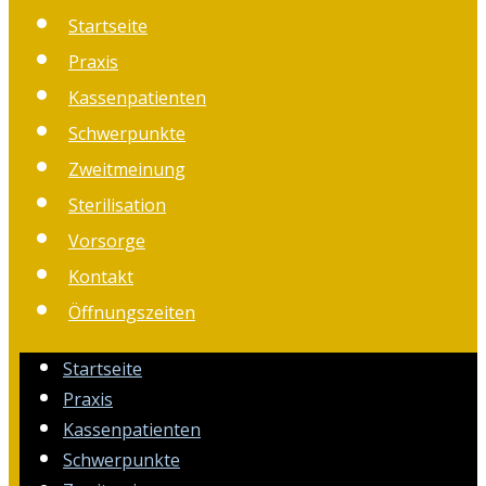
Startseite
Praxis
Kassenpatienten
Schwerpunkte
Zweitmeinung
Sterilisation
Vorsorge
Kontakt
Öffnungszeiten
Startseite
Praxis
Kassenpatienten
Schwerpunkte