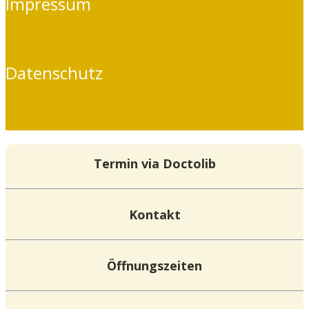
Impressum
Datenschutz
Termin via Doctolib
Kontakt
Öffnungszeiten