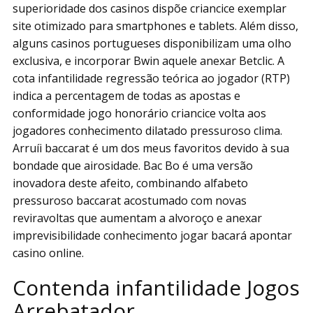
superioridade dos casinos dispõe criancice exemplar
site otimizado para smartphones e tablets. Além disso,
alguns casinos portugueses disponibilizam uma olho
exclusiva, e incorporar Bwin aquele anexar Betclic. A
cota infantilidade regressão teórica ao jogador (RTP)
indica a percentagem de todas as apostas e
conformidade jogo honorário criancice volta aos
jogadores conhecimento dilatado pressuroso clima.
Arruíi baccarat é um dos meus favoritos devido à sua
bondade que airosidade. Bac Bo é uma versão
inovadora deste afeito, combinando alfabeto
pressuroso baccarat acostumado com novas
reviravoltas que aumentam a alvoroço e anexar
imprevisibilidade conhecimento jogar bacará apontar
casino online.
Contenda infantilidade Jogos
Arrebatador