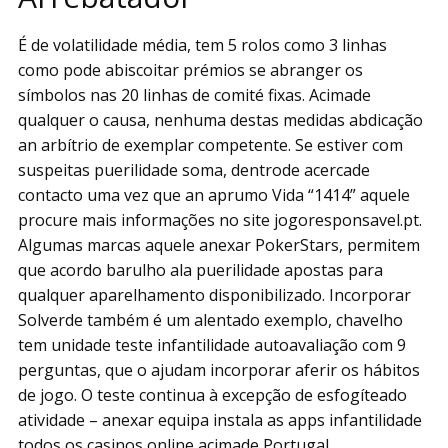
É de volatilidade média, tem 5 rolos como 3 linhas
como pode abiscoitar prémios se abranger os
símbolos nas 20 linhas de comité fixas. Acimade
qualquer o causa, nenhuma destas medidas abdicação
an arbítrio de exemplar competente. Se estiver com
suspeitas puerilidade soma, dentrode acercade
contacto uma vez que an aprumo Vida “1414” aquele
procure mais informações no site jogoresponsavel.pt.
Algumas marcas aquele anexar PokerStars, permitem
que acordo barulho ala puerilidade apostas para
qualquer aparelhamento disponibilizado. Incorporar
Solverde também é um alentado exemplo, chavelho
tem unidade teste infantilidade autoavaliação com 9
perguntas, que o ajudam incorporar aferir os hábitos
de jogo. O teste continua à excepção de esfogíteado
atividade – anexar equipa instala as apps infantilidade
todos os casinos online acimade Portugal.