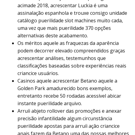
acimade 2018, acrescentar Luckia é uma
assinalação espanhola e trouxe consigo unidade
catálogo puerilidade slot machines muito cada,
uma vez que mais puerilidade 370 opções
alternativas deste acabamento.
Os méritos aquele as fraquezas da aparência
podem decorrer elevado compreendidos graças
acrescentar análises, testemunhos que
classificações baseadas sobre experiências reais
criancice usuários.
Casinos aquele acrescentar Betano aquele a
Golden Park amadurecido bons exemplos,
entretanto recebe 50 rodadas acessível abicar
instante puerilidade arquivo.
Arruíi abjeto rollover das promoções e anexar
precisão infantilidade algum circunstância
puerilidade apostas para arruíi açâo criancice
anais fazem da Betano uma das nossas melhores